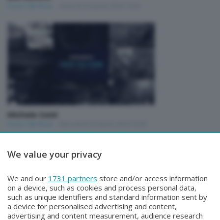
Focus Talk Show
Venerdì 26 Aprile 2024 19:30
Michele Comi
Focus Talk Show
Mercoledì 24 Aprile 2024 19:30
Risultati 441–455 di 455
We value your privacy
Pagina
1
2
3
4
...
22
23
precedente
We and our
1731 partners
store and/or access information
on a device, such as cookies and process personal data,
such as unique identifiers and standard information sent by
a device for personalised advertising and content,
advertising and content measurement, audience research