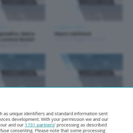
iorni
Le opere e i giorni
preafico, Marco
Mauro Gattinoni
 Lorenzo Bonini
Venerdì 15 Maggio 2026 21:00
aggio 2026 21:00
iorni
Le opere e i giorni
preafico, Marco
Stefano Spreafico e Marco
 Lorenzo Bonini
Calvetti
h as unique identifiers and standard information sent
rile 2026 21:00
Venerdì 10 Aprile 2026 21:00
rvices development. With your permission we and our
o our and our
1731 partners
’ processing as described
efuse consenting. Please note that some processing