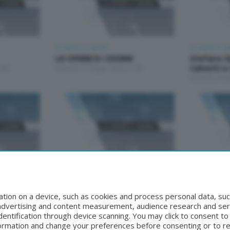
Le opere e i giorni
Le opere e i g
LE OPERE E I GIORNI
Stefano S
:00
Venerdì 12 Giugno 2026 21:00
Calvetti e
Venerdì 29 M
Le opere e i giorni
Le opere e i g
Armando Crippa e Franco
Stefano S
Ravasio
Calvetti e
tion on a device, such as cookies and process personal data, suc
00
Venerdì 24 Aprile 2026 21:00
Venerdì 17 Ap
, advertising and content measurement, audience research and se
entification through device scanning. You may click to consent t
formation and change your preferences before consenting or to r