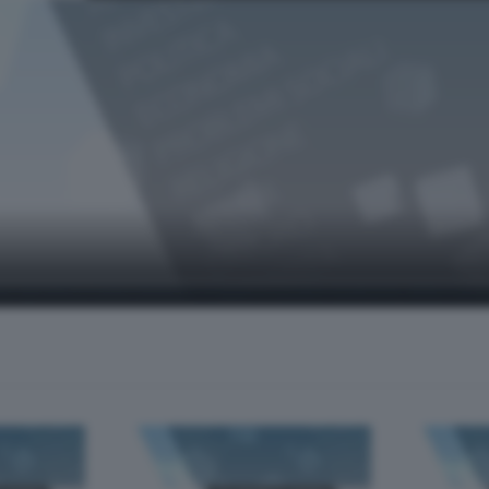
no Spreafico sono Maurizio Crippa e Luciano Gualzetti, della Casa d