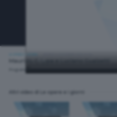
LE OPERE E I GIORNI
VENERDÌ 19 DICEMBRE 2025 21:00
Maurizio Crippa e Luciano Gualzetti
Programma di attualità, politica ed economia. Ospiti di Stefa
Altri video di Le opere e i giorni