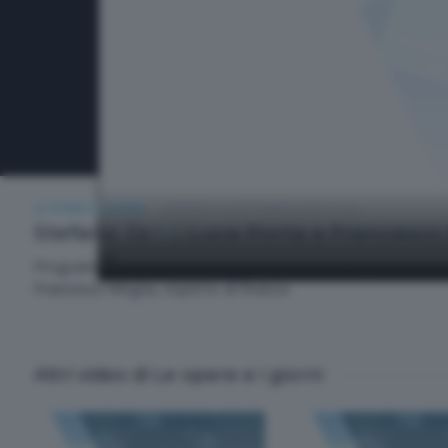
LE OPERE E I GIORNI
VENERDÌ 19 SETTEMBRE 2025 21:00
Stefano Cetti, Luca Porta e Francesc
Programma di attualità, politica ed economia. Ospiti di Gui
Francesco Megna, esperto di finanza
Altri video di Le opere e i giorni