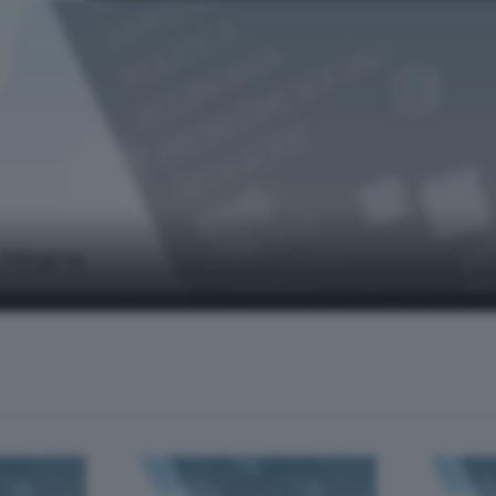
o Megna
do Lombardi sono Stefano Cetti, amministratore delegato del grupp