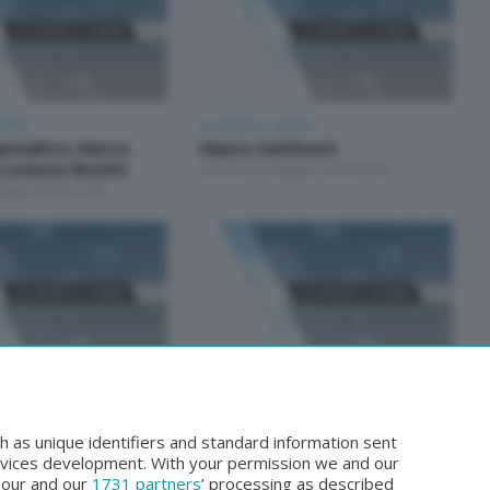
iorni
Le opere e i giorni
preafico, Marco
Mauro Gattinoni
 Lorenzo Bonini
Venerdì 15 Maggio 2026 21:00
aggio 2026 21:00
iorni
Le opere e i giorni
preafico, Marco
Stefano Spreafico e Marco
 Lorenzo Bonini
Calvetti
h as unique identifiers and standard information sent
rile 2026 21:00
Venerdì 10 Aprile 2026 21:00
rvices development. With your permission we and our
o our and our
1731 partners
’ processing as described