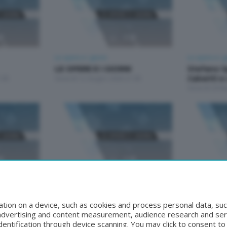
Le opere e i giorni
Le opere e i g
LE OPERE E I GIORNI
Stefano S
:00
Venerdì 12 Giugno 2026 21:00
Calvetti e
Venerdì 29 M
Le opere e i giorni
Le opere e i g
Armando Crippa e Franco
Stefano S
Ravasio
Calvetti e
tion on a device, such as cookies and process personal data, suc
00
Venerdì 24 Aprile 2026 21:00
Venerdì 17 Ap
, advertising and content measurement, audience research and se
entification through device scanning. You may click to consent t