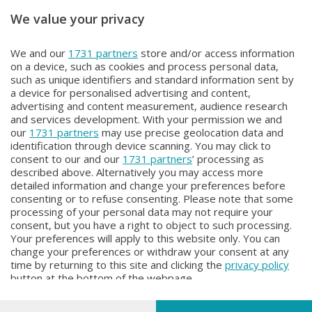
We value your privacy
Unica Calcio Lecco
Unica Calcio Lecco
We and our
1731 partners
store and/or access information
UNICA CALCIO LECCO
UNICA CALCIO LECCO
on a device, such as cookies and process personal data,
Lunedì 23 Marzo 2026 21:00
Lunedì 16 Marzo 2026 21:00
such as unique identifiers and standard information sent by
a device for personalised advertising and content,
advertising and content measurement, audience research
and services development. With your permission we and
our
1731 partners
may use precise geolocation data and
identification through device scanning. You may click to
consent to our and our
1731 partners
’ processing as
described above. Alternatively you may access more
detailed information and change your preferences before
Facebook
Instagram
Youtube
consenting or to refuse consenting. Please note that some
processing of your personal data may not require your
consent, but you have a right to object to such processing.
© COPYRIGHT 2026 - Enova S.r.l. con sede in Via Fiume n. 8 - 23900
Your preferences will apply to this website only. You can
Lecco CF e P. Iva 04126670134 - Capitale Sociale euro 1.728.000 i.v.
change your preferences or withdraw your consent at any
time by returning to this site and clicking the
privacy policy
Iscritta al Registro Imprese di Como-Lecco REA LC- 421701, Registrata
button at the bottom of the webpage.
al Tribunale di Lecco al n. 1/2024 del 12/02/2024 - E' vietata la
riproduzione anche parziale