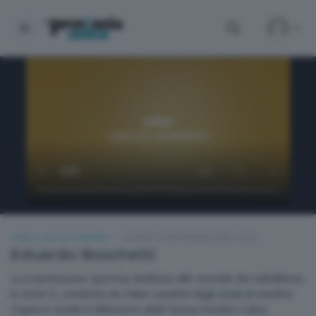
UNICA CALCIO SONDRIO
LUNEDÌ 10 NOVEMBRE 2025 22:00
Eduardo Boschetti
La trasmissione sportiva dedicata alle vicende dei valtellinesi,
in Serie D, condotta da Fabio Landrini dagli studi di Sondrio.
Ospiti in studio il difensore della Nuova Sondrio Calcio