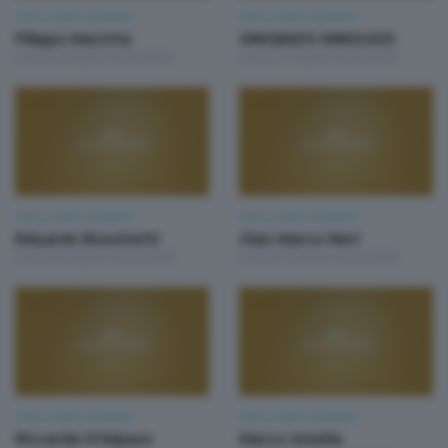
Unica Calcio Sondrio
Unica Calcio Sondrio
Filippo Marotta
VINCENZO MINGUZZI
Lunedì 20 Aprile 2026 22:00
Lunedì 13 Aprile 2026 22:00
Unica Calcio Sondrio
Unica Calcio Sondrio
Eduardo Boschetti
Gian Marco Neri
Lunedì 30 Marzo 2026 22:00
Lunedì 23 Marzo 2026 22:00
Unica Calcio Sondrio
Unica Calcio Sondrio
Riccardo D'Alpaos
Marco Amelia