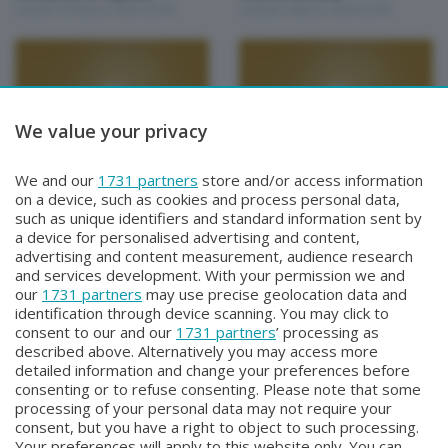
Lunedì 16 Marzo 2026 22:00
Lunedì 2 Marzo 2026 22:00
We value your privacy
Unica Calcio Sondrio
Unica Calcio Sondrio
We and our
1731 partners
store and/or access information
Vincenzo Minguzzi
Manuel Serra
on a device, such as cookies and process personal data,
Lunedì 23 Febbraio 2026 22:00
Lunedì 16 Febbraio 2026 22:00
such as unique identifiers and standard information sent by
a device for personalised advertising and content,
advertising and content measurement, audience research
and services development. With your permission we and
our
1731 partners
may use precise geolocation data and
identification through device scanning. You may click to
consent to our and our
1731 partners
’ processing as
described above. Alternatively you may access more
detailed information and change your preferences before
Facebook
Instagram
Youtube
consenting or to refuse consenting. Please note that some
processing of your personal data may not require your
consent, but you have a right to object to such processing.
© COPYRIGHT 2026 - Enova S.r.l. con sede in Via Fiume n. 8 - 23900
Your preferences will apply to this website only. You can