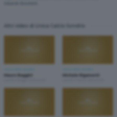
Eduardo Boschetti
Altri video di Unica Calcio Sondrio
Unica Calcio Sondrio
Unica Calcio Sondrio
Mauro Baggini
Michele Rigamonti
Lunedì 4 Maggio 2026 22:00
Lunedì 27 Aprile 2026 22:00