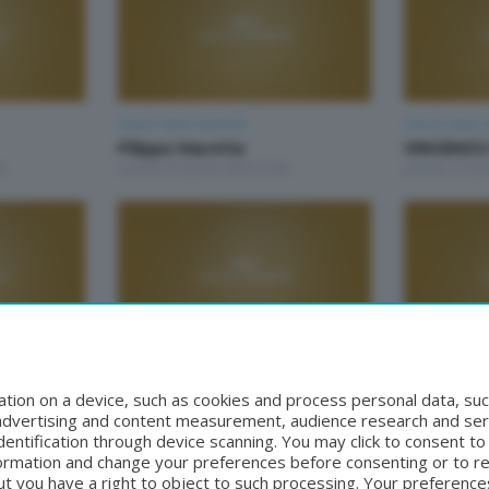
Unica Calcio Sondrio
Unica Calcio 
Filippo Marotta
VINCENZO
0
Lunedì 20 Aprile 2026 22:00
Lunedì 13 Apr
Unica Calcio Sondrio
Unica Calcio 
Marco Amelia
Vincenzo 
tion on a device, such as cookies and process personal data, suc
00
Lunedì 2 Marzo 2026 22:00
Lunedì 23 Fe
, advertising and content measurement, audience research and se
entification through device scanning. You may click to consent t
formation and change your preferences before consenting or to r
t you have a right to object to such processing. Your preferences