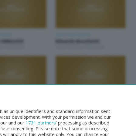
Sondrio
Unica Calcio Sondrio
 MINGUZZI
Eduardo Boschetti
ile 2026 22:00
Lunedì 30 Marzo 2026 22:00
Sondrio
Unica Calcio Sondrio
Minguzzi
Manuel Serra
h as unique identifiers and standard information sent
bbraio 2026 22:00
Lunedì 16 Febbraio 2026 22:00
rvices development. With your permission we and our
o our and our
1731 partners
’ processing as described
efuse consenting. Please note that some processing
 will apply to this website only. You can change your