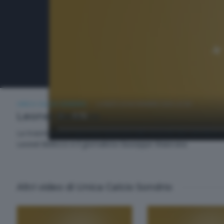
UNICA CALCIO SONDRIO
LUNEDÌ 24 NOVEMBRE 2025 22:00
Leonel Belecco
La trasmissione sportiva dedicata alle vicende dei valtellinesi
Leonel Belecco e il giornalista Giuseppe Maiorana
Altri video di Unica Calcio Sondrio