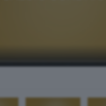
, in Serie D, condotta da Fabio Landrini dagli studi di Sondrio. Osp