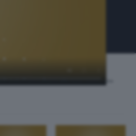
iti in studio il centrocampista della Nuova Sondrio Calcio