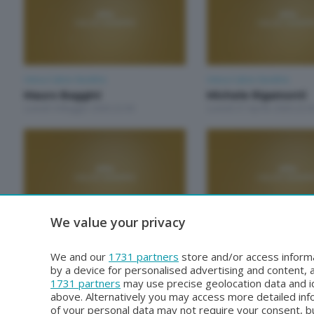
Unica Calcio Sondrio
Unica Calcio Sondrio
Mauro Baggini
Michele Rigamonti
Lunedì 4 Maggio 2026 22:00
Lunedì 27 Aprile 2026 22:0
We value your privacy
Unica Calcio Sondrio
Unica Calcio Sondrio
Gian Marco Neri
Riccardo D'Alpaos
We and our
1731 partners
store and/or access informa
Lunedì 23 Marzo 2026 22:00
Lunedì 16 Marzo 2026 22:
by a device for personalised advertising and content
1731 partners
may use precise geolocation data and id
above. Alternatively you may access more detailed in
of your personal data may not require your consent, bu