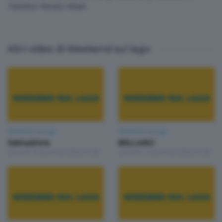
Telethon Renato Milani
Altri video di Weekend sul lago
Weekend sul lago
Weekend sul lago
Valmadrera
BELLANO
Giovedì 19 Dicembre 2024 21:00
Giovedì 12 Dicembre 2024 21:00