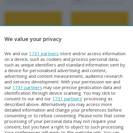
Giovedì 31 Ottobre 2024 21:00
Giovedì 24 Ottobre 2024 21:00
We value your privacy
Weekend sul lago
Weekend sul lago
We and our
1731 partners
store and/or access information
Bellano
Galbiate
on a device, such as cookies and process personal data,
Giovedì 17 Ottobre 2024 21:00
Giovedì 10 Ottobre 2024 21:00
such as unique identifiers and standard information sent by
a device for personalised advertising and content,
advertising and content measurement, audience research
and services development. With your permission we and
our
1731 partners
may use precise geolocation data and
identification through device scanning. You may click to
consent to our and our
1731 partners
’ processing as
described above. Alternatively you may access more
detailed information and change your preferences before
Facebook
Instagram
Youtube
consenting or to refuse consenting. Please note that some
processing of your personal data may not require your
consent, but you have a right to object to such processing.
© COPYRIGHT 2026 - Enova S.r.l. con sede in Via Fiume n. 8 - 23900
Your preferences will apply to this website only. You can