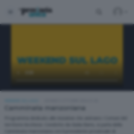
WEEKEND SUL LAGO
GIOVEDÌ 3 OTTOBRE 2024 21:00
Camminata manzoniana
Programma dedicato alle iniziative che animano i Comuni del
territorio lecchese. Condotto da Giulia Bario, si parla della
Camminata manzoniana con il presidente provinciale di