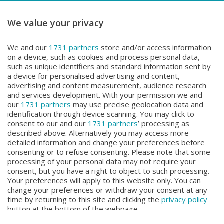
We value your privacy
Come è successo
Come è successo
ANTONIO RUSCONI
GIULIA ROSSI E GIULIA
We and our
1731 partners
store and/or access information
Venerdì 11 Ottobre 2024 18:00
LEANDRI
on a device, such as cookies and process personal data,
Venerdì 4 Ottobre 2024 18:00
such as unique identifiers and standard information sent by
a device for personalised advertising and content,
advertising and content measurement, audience research
and services development. With your permission we and
our
1731 partners
may use precise geolocation data and
identification through device scanning. You may click to
consent to our and our
1731 partners
’ processing as
described above. Alternatively you may access more
detailed information and change your preferences before
Facebook
Instagram
Youtube
consenting or to refuse consenting. Please note that some
processing of your personal data may not require your
consent, but you have a right to object to such processing.
© COPYRIGHT 2026 - Enova S.r.l. con sede in Via Fiume n. 8 - 23900
Your preferences will apply to this website only. You can
Lecco CF e P. Iva 04126670134 - Capitale Sociale euro 1.728.000 i.v.
change your preferences or withdraw your consent at any
time by returning to this site and clicking the
privacy policy
Iscritta al Registro Imprese di Como-Lecco REA LC- 421701, Registrata
button at the bottom of the webpage.
al Tribunale di Lecco al n. 1/2024 del 12/02/2024 - E' vietata la
riproduzione anche parziale