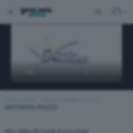
COME È SUCCESSO
VENERDÌ 8 NOVEMBRE 2024 18:00
ANTONIO POZZI
Altri video di Come è successo