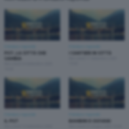
Il Sindaco risponde
Il Sindaco risponde
PGT, LA CITTÀ CHE
I CANTIERI IN CITTÀ
CAMBIA
Mercoledì 17 Settembre 2025
19:30
Mercoledì 24 Settembre 2025
19:30
Il Sindaco risponde
Il Sindaco risponde
IL PGT
BAMBINI E GIOVANI
Mercoledì 10 Settembre 2025
Mercoledì 25 Giugno 2025 19:30