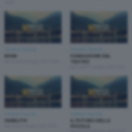
19:30
Il Sindaco risponde
Il Sindaco risponde
RIONI
FONDAZIONE DEL
Mercoledì 18 Giugno 2025 19:30
TEATRO
Mercoledì 11 Giugno 2025 19:30
Il Sindaco risponde
Il Sindaco risponde
VIABILITA'
IL FUTURO DELLA
Mercoledì 4 Giugno 2025 19:30
PICCOLA
Mercoledì 28 Maggio 2025 19:30