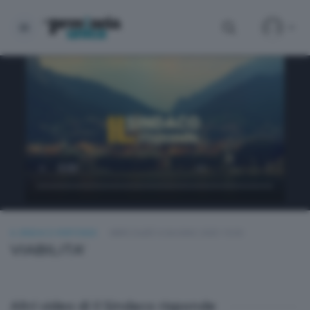
IL SINDACO RISPONDE
MERCOLEDÌ 4 GIUGNO 2025 19:30
VIABILITA'
Altri video di Il Sindaco risponde