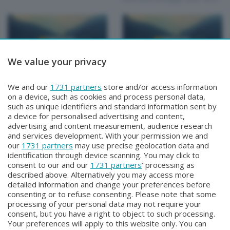
We value your privacy
Il Sindaco risponde
Il Sindaco risponde
We and our
1731 partners
store and/or access information
PIANI D'ERNA
COMUNITA' ENERGETICA
on a device, such as cookies and process personal data,
Mercoledì 21 Maggio 2025 19:30
Mercoledì 14 Maggio 2025 19:30
such as unique identifiers and standard information sent by
a device for personalised advertising and content,
advertising and content measurement, audience research
and services development. With your permission we and
our
1731 partners
may use precise geolocation data and
identification through device scanning. You may click to
consent to our and our
1731 partners
’ processing as
described above. Alternatively you may access more
detailed information and change your preferences before
Facebook
Instagram
Youtube
consenting or to refuse consenting. Please note that some
processing of your personal data may not require your
consent, but you have a right to object to such processing.
© COPYRIGHT 2026 - Enova S.r.l. con sede in Via Fiume n. 8 - 23900
Your preferences will apply to this website only. You can
Lecco CF e P. Iva 04126670134 - Capitale Sociale euro 1.728.000 i.v.