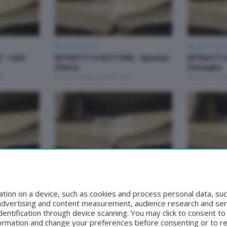
Ritratti d'autore
Ritratti d'aut
- Italo
RITRATTI D'AUTORE - Ignazio
RITRATTI
Silone
Fenoglio
00
Sabato 8 Marzo 2025 18:00
Sabato 1 Mar
Ritratti d'autore
Ritratti d'aut
- Alberto
RITRATTI D'AUTORE - Pier
RITRATTI 
Paolo Pasolini
Capuana
tion on a device, such as cookies and process personal data, suc
:00
Sabato 1 Febbraio 2025 18:00
Sabato 25 Ge
, advertising and content measurement, audience research and se
entification through device scanning. You may click to consent t
formation and change your preferences before consenting or to r