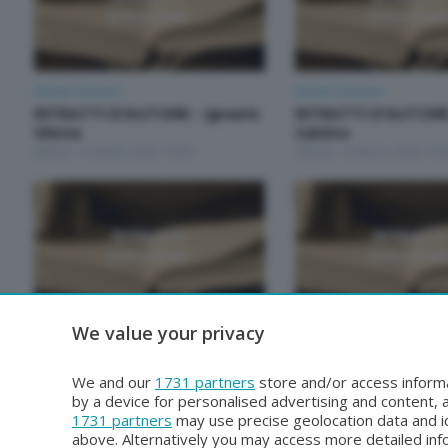
Ritratti d'autore
Ritratti d'autore
RITRATTI D'AUTORE - Ignazio
RITRATTI D'AUTORE 
Silone
Calvino
Sabato 19 Aprile 2025 18:00
Sabato 15 Marzo 2025 18:
We value your privacy
Ritratti d'autore
Ritratti d'autore
RITRATTI D'AUTORE - Grazia
RITRATTI D'AUTORE 
Deledda
Moravia
We and our
1731 partners
store and/or access informa
Sabato 15 Febbraio 2025 18:00
Sabato 8 Febbraio 2025 18
by a device for personalised advertising and content
1731 partners
may use precise geolocation data and id
above. Alternatively you may access more detailed in