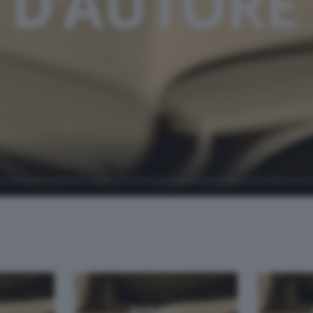
 Lecchese, realizzata da Giorgio Tettamanti, professore del liceo c