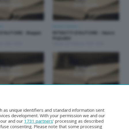
ore
Ritratti d'autore
 D'AUTORE - Beppe
RITRATTI D'AUTORE - Vasco
Pratolini
zo 2025 18:00
Sabato 22 Febbraio 2025 18:00
ore
Ritratti d'autore
D'AUTORE - Luigi
RITRATTI D'AUTORE - Luigi
Pirandello
h as unique identifiers and standard information sent
nnaio 2025 18:00
Sabato 6 Luglio 2024 18:00
rvices development. With your permission we and our
o our and our
1731 partners
’ processing as described
efuse consenting. Please note that some processing