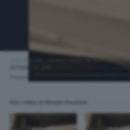
RITRATTI D'AUTORE
SABATO 25 GENNAIO 2025 18:00
RITRATTI D'AUTORE - Luigi Capuana
Presentazione di scrittori lombardi, legati alla Brianza e al
Altri video di Ritratti d'autore