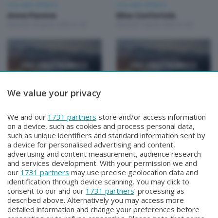
Una valle olimpica
Una valle olimpica
Anna Pavone
Elisa Confortola
Martedì 14 Aprile 2026 21:00
Martedì 7 Aprile 2026 21:00
We value your privacy
Una valle olimpica
Una valle olimpica
Omar Galli
“Un cervello da medaglia
We and our
1731 partners
store and/or access information
Martedì 31 Marzo 2026 21:00
d’oro”
on a device, such as cookies and process personal data,
Martedì 24 Marzo 2026 21:00
such as unique identifiers and standard information sent by
a device for personalised advertising and content,
advertising and content measurement, audience research
and services development. With your permission we and
our
1731 partners
may use precise geolocation data and
identification through device scanning. You may click to
consent to our and our
1731 partners
’ processing as
described above. Alternatively you may access more
detailed information and change your preferences before
Facebook
Instagram
Youtube