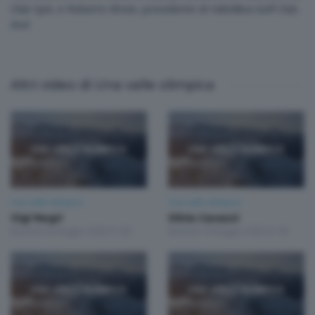
Club SpA, e Roberto Brivio, presidente di Valtellina Golf Club
Asd
Altri video di Una valle olimpica
Una valle olimpica
Una valle olimpica
Gigi Negri
Silvia Cavazzi
Martedì 26 Maggio 2026 21:00
Martedì 19 Maggio 2026 21:00