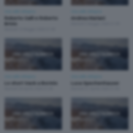
Una valle olimpica
Una valle olimpica
Roberto Galli e Roberto
Andrea Mariani
Brivio
Martedì 5 Maggio 2026 21:00
Martedì 12 Maggio 2026 21:00
Una valle olimpica
Una valle olimpica
Lo short track a Bormio
Luca Spechenhauser
Martedì 28 Aprile 2026 21:00
Martedì 21 Aprile 2026 21:00