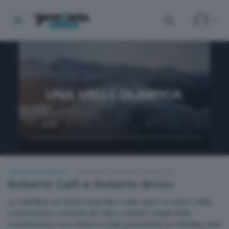
UNA VALLE OLIMPICA
MARTEDÌ 12 MAGGIO 2026 21:00
Roberto Galli e Roberto Brivio
La Valtellina nei Giochi invernali e nello sport al centro della
trasmissione condotta da Fabio Landrini. Ospiti della
trasmissione sono Roberto Galli, presidente di Valtellina Golf