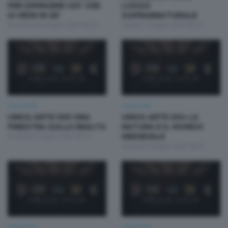
PER DIPINGERE CIO' CHE
LUOGO
SI VEDE IN SE'
SOPRANNATURALE
Domenica 8 Giugno 2025 06:15
Sabato 7 Giugno 2025 06:15
Unica Arte
Unica Arte
UNICA ARTE 005 UNA
UNICA ARTE 004 LA
FINESTRA SULLA REALTA
NATURA E IL MONDO
Venerdì 6 Giugno 2025 06:15
MEDIEVALE
Giovedì 5 Giugno 2025 06:15
Unica Arte
Unica Arte