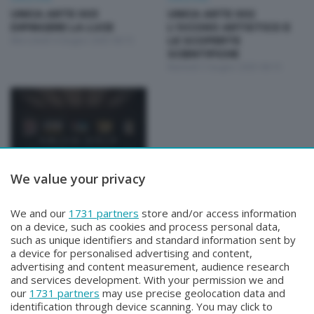
UNICA ARTE 003
UNICA ARTE 002
DIPINGERE LA LUCE
L'OCCHIO ARTISTICO E
Mercoledì 4 Giugno 2025 06:15
LE SCOPERTE
SCIENTIFICHE
Martedì 3 Giugno 2025 06:15
We value your privacy
Unica Arte
UNICA ARTE 001 UNO
SGUARDO RIVOLTO DA
We and our
1731 partners
store and/or access information
VICINO
on a device, such as cookies and process personal data,
Lunedì 2 Giugno 2025 06:15
such as unique identifiers and standard information sent by
a device for personalised advertising and content,
advertising and content measurement, audience research
and services development. With your permission we and
our
1731 partners
may use precise geolocation data and
identification through device scanning. You may click to