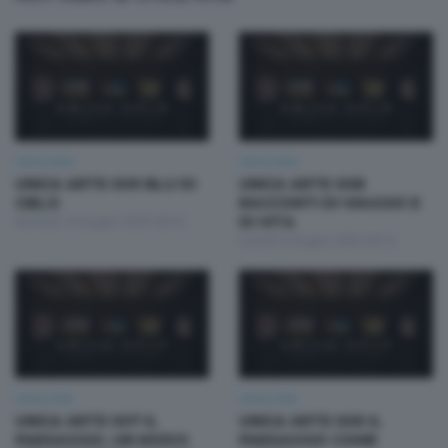
Unica Arte
Unica Arte
UNICA ARTE 009 BLU DI
UNICA ARTE 008
CIELO
RACCONTI DI VIAGGIO E
Martedì 10 Giugno 2025 06:15
DI VITA
Lunedì 9 Giugno 2025 06:15
Unica Arte
Unica Arte
UNICA ARTE 007 IL
UNICA ARTE 006 IL
PAESAGGIO, UN MODO
PAESAGGIO COME