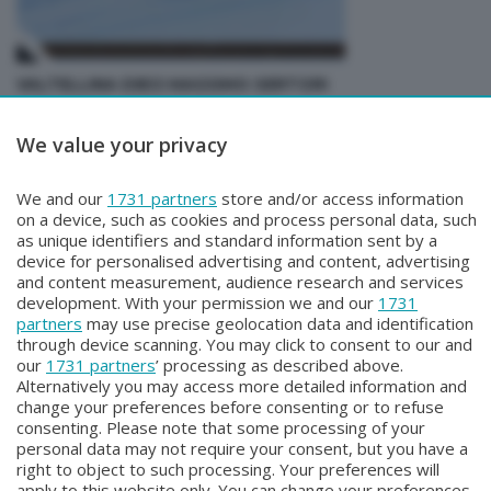
VALTELLINA DIECI MASSIMO SERTORI
Valtellina Dieci
Martedì 22 Ottobre 2024 21:00
We value your privacy
We and our
1731 partners
store and/or access information
on a device, such as cookies and process personal data, such
as unique identifiers and standard information sent by a
device for personalised advertising and content, advertising
and content measurement, audience research and services
development. With your permission we and our
1731
partners
may use precise geolocation data and identification
Facebook
Instagram
Youtube
through device scanning. You may click to consent to our and
our
1731 partners
’ processing as described above.
Alternatively you may access more detailed information and
© COPYRIGHT 2026 - Enova S.r.l. con sede in Via Fiume n. 8 - 23900
change your preferences before consenting or to refuse
Lecco CF e P. Iva 04126670134 - Capitale Sociale euro 1.728.000 i.v.
consenting. Please note that some processing of your
personal data may not require your consent, but you have a
Iscritta al Registro Imprese di Como-Lecco REA LC- 421701, Registrata
right to object to such processing. Your preferences will
al Tribunale di Lecco al n. 1/2024 del 12/02/2024 - E' vietata la
apply to this website only. You can change your preferences
riproduzione anche parziale