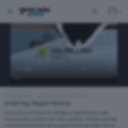
VALTELLINA DIECI
MARTEDÌ 6 MAGGIO 2025 22:00
Interreg Regio Retica
Il presente e il futuro di Valtellina e Valchiavenna nella
trasmissione condotta da Fabio Landrini. Puntata speciale
con la presentazione del progetto interreg Regio Retica