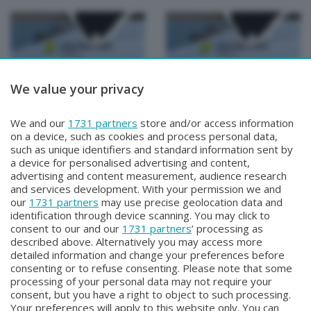
We value your privacy
Valtellina Dieci
Valtellina Dieci
Mario Erba ed Elena
VALTELLINA DIECI PAOLO
We and our
1731 partners
store and/or access information
Folini
TARABINI
on a device, such as cookies and process personal data,
Martedì 25 Febbraio 2025 22:00
Martedì 4 Febbraio 2025 22:00
such as unique identifiers and standard information sent by
a device for personalised advertising and content,
advertising and content measurement, audience research
and services development. With your permission we and
our
1731 partners
may use precise geolocation data and
identification through device scanning. You may click to
consent to our and our
1731 partners
’ processing as
described above. Alternatively you may access more
detailed information and change your preferences before
Facebook
Instagram
Youtube
consenting or to refuse consenting. Please note that some
processing of your personal data may not require your
consent, but you have a right to object to such processing.
© COPYRIGHT 2026 - Enova S.r.l. con sede in Via Fiume n. 8 - 23900
Your preferences will apply to this website only. You can
Lecco CF e P. Iva 04126670134 - Capitale Sociale euro 1.728.000 i.v.