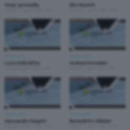
Omar Iacomella
Elio Moretti
Martedì 22 Aprile 2025 22:00
Martedì 15 Aprile 2025 22:00
Valtellina Dieci
Valtellina Dieci
Luca Della Bitta
Andrea Portolani
Martedì 8 Aprile 2025 22:00
Martedì 1 Aprile 2025 22:00
Valtellina Dieci
Valtellina Dieci
Alessandro Negrini
Benedetto Abbiati
Martedì 25 Marzo 2025 22:00
Martedì 11 Marzo 2025 22:00