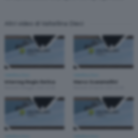
Altri video di Valtellina Dieci
Valtellina Dieci
Valtellina Dieci
Interreg Regio Retica
Marco Scaramellini
Martedì 6 Maggio 2025 22:00
Martedì 29 Aprile 2025 22:00
Valtellina Dieci
Valtellina Dieci