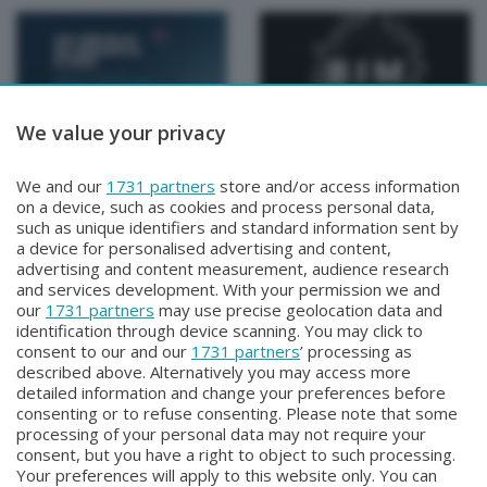
We value your privacy
Speciali
Speciali
Un cervello da medaglia
Borse di studio per l'arte
We and our
1731 partners
store and/or access information
doro
- BIM 2026
on a device, such as cookies and process personal data,
Lunedì 13 Aprile 2026 15:00
Sabato 4 Aprile 2026 11:00
such as unique identifiers and standard information sent by
a device for personalised advertising and content,
advertising and content measurement, audience research
and services development. With your permission we and
our
1731 partners
may use precise geolocation data and
identification through device scanning. You may click to
consent to our and our
1731 partners
’ processing as
described above. Alternatively you may access more
detailed information and change your preferences before
Facebook
Instagram
Youtube
consenting or to refuse consenting. Please note that some
processing of your personal data may not require your
consent, but you have a right to object to such processing.
© COPYRIGHT 2026 - Enova S.r.l. con sede in Via Fiume n. 8 - 23900
Your preferences will apply to this website only. You can
Lecco CF e P. Iva 04126670134 - Capitale Sociale euro 1.728.000 i.v.