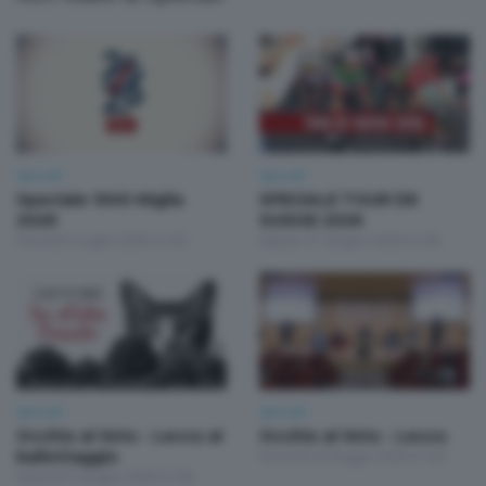
Speciali
Speciali
Speciale 1000 Miglia
SPECIALE TOUR DE
2026
SUISSE 2026
Giovedì 2 Luglio 2026 21:30
Sabato 27 Giugno 2026 21:00
Speciali
Speciali
Occhio al Voto - Lecco al
Occhio al Voto - Lecco
ballottaggio
Venerdì 22 Maggio 2026 21:00
Venerdì 5 Giugno 2026 21:00