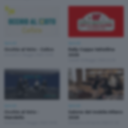
Speciali
Speciali
Occhio al Voto - Colico
Rally Coppa Valtellina
Giovedì 21 Maggio 2026 16:00
2026
Lunedì 18 Maggio 2026 22:30
Speciali
Speciali
Occhio al Voto -
Salone del mobile.Milano
Mandello
2026
Domenica 17 Maggio 2026 18:00
Domenica 26 Aprile 2026 21:30