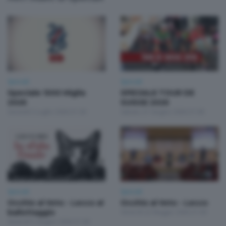
Speciali
Speciali
Speciale 1000 Miglia
SPECIALE TOUR DE
2026
SUISSE 2026
Giovedì 2 Luglio 2026 21:30
Sabato 27 Giugno 2026 21:00
Speciali
Speciali
Occhio al Voto - Lecco al
Occhio al Voto - Lecco
ballottaggio
Venerdì 22 Maggio 2026 21:00
Venerdì 5 Giugno 2026 21:00