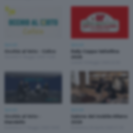
Speciali
Speciali
Occhio al Voto - Colico
Rally Coppa Valtellina
Giovedì 21 Maggio 2026 16:00
2026
Lunedì 18 Maggio 2026 22:30
Speciali
Speciali
Occhio al Voto -
Salone del mobile.Milano
Mandello
2026
Domenica 17 Maggio 2026 18:00
Domenica 26 Aprile 2026 21:30