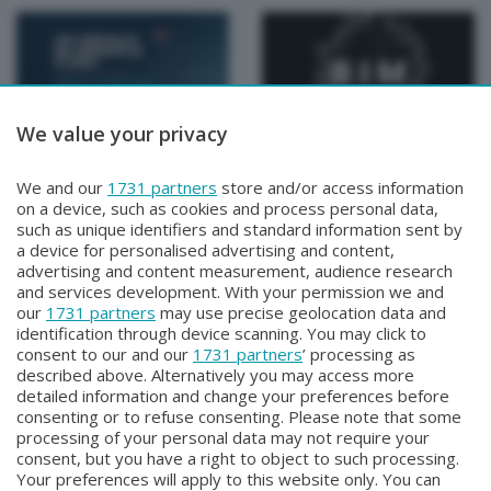
We value your privacy
Speciali
Speciali
Un cervello da medaglia
Borse di studio per l'arte
We and our
1731 partners
store and/or access information
doro
- BIM 2026
on a device, such as cookies and process personal data,
Lunedì 13 Aprile 2026 15:00
Sabato 4 Aprile 2026 11:00
such as unique identifiers and standard information sent by
a device for personalised advertising and content,
advertising and content measurement, audience research
and services development. With your permission we and
our
1731 partners
may use precise geolocation data and
identification through device scanning. You may click to
consent to our and our
1731 partners
’ processing as
described above. Alternatively you may access more
detailed information and change your preferences before
Facebook
Instagram
Youtube
consenting or to refuse consenting. Please note that some
processing of your personal data may not require your
consent, but you have a right to object to such processing.
© COPYRIGHT 2026 - Enova S.r.l. con sede in Via Fiume n. 8 - 23900
Your preferences will apply to this website only. You can
Lecco CF e P. Iva 04126670134 - Capitale Sociale euro 1.728.000 i.v.