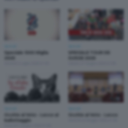
Speciali
Speciali
Speciale 1000 Miglia
SPECIALE TOUR DE
2026
SUISSE 2026
Giovedì 2 Luglio 2026 21:30
Sabato 27 Giugno 2026 21:00
Speciali
Speciali
Occhio al Voto - Lecco al
Occhio al Voto - Lecco
ballottaggio
Venerdì 22 Maggio 2026 21:00
Venerdì 5 Giugno 2026 21:00