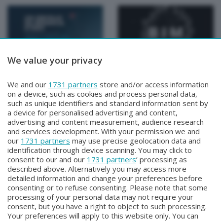
We value your privacy
Speciali
Speciali
Un cervello da medaglia
Borse di studio per l'arte
We and our
1731 partners
store and/or access information
doro
- BIM 2026
on a device, such as cookies and process personal data,
Lunedì 13 Aprile 2026 15:00
Sabato 4 Aprile 2026 11:00
such as unique identifiers and standard information sent by
a device for personalised advertising and content,
advertising and content measurement, audience research
and services development. With your permission we and
our
1731 partners
may use precise geolocation data and
identification through device scanning. You may click to
consent to our and our
1731 partners
’ processing as
described above. Alternatively you may access more
detailed information and change your preferences before
Facebook
Instagram
Youtube
consenting or to refuse consenting. Please note that some
processing of your personal data may not require your
consent, but you have a right to object to such processing.
© COPYRIGHT 2026 - Enova S.r.l. con sede in Via Fiume n. 8 - 23900
Your preferences will apply to this website only. You can
Lecco CF e P. Iva 04126670134 - Capitale Sociale euro 1.728.000 i.v.