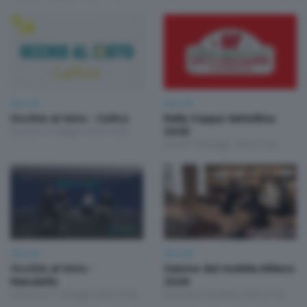
Speciali
Speciali
Occhio al Voto - Colico
Rally Coppa Valtellina
Giovedì 21 Maggio 2026 16:00
2026
Lunedì 18 Maggio 2026 22:30
Speciali
Speciali
Occhio al Voto -
Salone del mobile.Milano
Mandello
2026
Domenica 17 Maggio 2026 18:00
Domenica 26 Aprile 2026 21:30