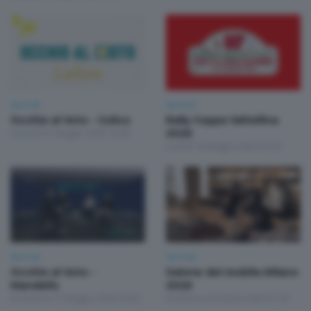
Speciali
Speciali
Occhio al Voto - Colico
Rally Coppa Valtellina
Giovedì 21 Maggio 2026 16:00
2026
Lunedì 18 Maggio 2026 22:30
Speciali
Speciali
Occhio al Voto -
Salone del mobile.Milano
Mandello
2026
Domenica 17 Maggio 2026 18:00
Domenica 26 Aprile 2026 21:30