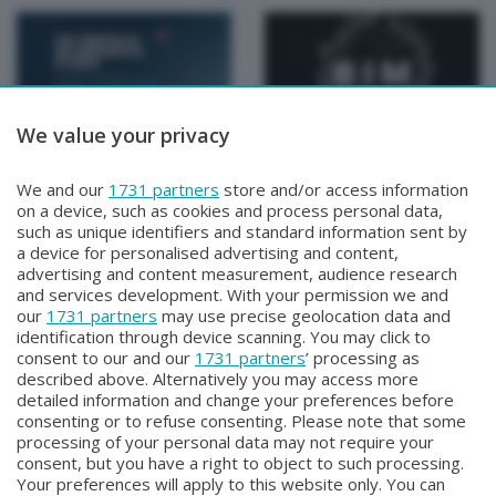
We value your privacy
Speciali
Speciali
Un cervello da medaglia
Borse di studio per l'arte
We and our
1731 partners
store and/or access information
doro
- BIM 2026
on a device, such as cookies and process personal data,
Lunedì 13 Aprile 2026 15:00
Sabato 4 Aprile 2026 11:00
such as unique identifiers and standard information sent by
a device for personalised advertising and content,
advertising and content measurement, audience research
and services development. With your permission we and
our
1731 partners
may use precise geolocation data and
identification through device scanning. You may click to
consent to our and our
1731 partners
’ processing as
described above. Alternatively you may access more
detailed information and change your preferences before
Facebook
Instagram
Youtube
consenting or to refuse consenting. Please note that some
processing of your personal data may not require your
consent, but you have a right to object to such processing.
© COPYRIGHT 2026 - Enova S.r.l. con sede in Via Fiume n. 8 - 23900
Your preferences will apply to this website only. You can
Lecco CF e P. Iva 04126670134 - Capitale Sociale euro 1.728.000 i.v.