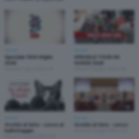
Speciali
Speciali
Speciale 1000 Miglia
SPECIALE TOUR DE
2026
SUISSE 2026
Giovedì 2 Luglio 2026 21:30
Sabato 27 Giugno 2026 21:00
Speciali
Speciali
Occhio al Voto - Lecco al
Occhio al Voto - Lecco
ballottaggio
Venerdì 22 Maggio 2026 21:00
Venerdì 5 Giugno 2026 21:00