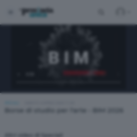
SPECIALI
SABATO 4 APRILE 2026 11:00
Borse di studio per l'arte - BIM 2026
Altri video di Speciali