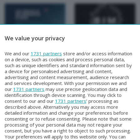
We value your privacy
Speciali
Speciali
Un cervello da medaglia
Borse di studio per l'arte
We and our
1731 partners
store and/or access information
doro
- BIM 2026
on a device, such as cookies and process personal data,
Lunedì 13 Aprile 2026 15:00
Sabato 4 Aprile 2026 11:00
such as unique identifiers and standard information sent by
a device for personalised advertising and content,
advertising and content measurement, audience research
and services development. With your permission we and
our
1731 partners
may use precise geolocation data and
identification through device scanning. You may click to
consent to our and our
1731 partners
’ processing as
described above. Alternatively you may access more
detailed information and change your preferences before
Facebook
Instagram
Youtube
consenting or to refuse consenting. Please note that some
processing of your personal data may not require your
consent, but you have a right to object to such processing.
© COPYRIGHT 2026 - Enova S.r.l. con sede in Via Fiume n. 8 - 23900
Your preferences will apply to this website only. You can
Lecco CF e P. Iva 04126670134 - Capitale Sociale euro 1.728.000 i.v.