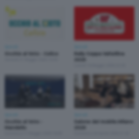
Speciali
Speciali
Occhio al Voto - Colico
Rally Coppa Valtellina
Giovedì 21 Maggio 2026 16:00
2026
Lunedì 18 Maggio 2026 22:30
Speciali
Speciali
Occhio al Voto -
Salone del mobile.Milano
Mandello
2026
Domenica 17 Maggio 2026 18:00
Domenica 26 Aprile 2026 21:30