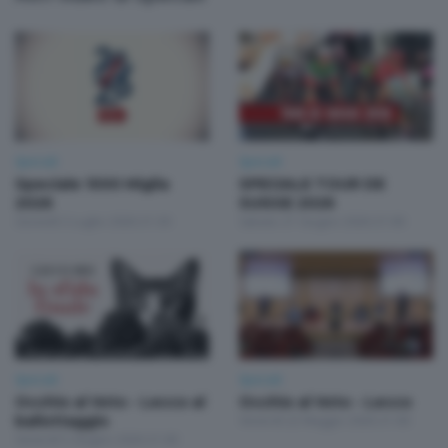
Speciali
Speciali
Speciale 1000 Miglia
SPECIALE TOUR DE
2026
SUISSE 2026
Giovedì 2 Luglio 2026 21:30
Sabato 27 Giugno 2026 21:00
Speciali
Speciali
Occhio al Voto - Lecco al
Occhio al Voto - Lecco
ballottaggio
Venerdì 22 Maggio 2026 21:00
Venerdì 5 Giugno 2026 21:00